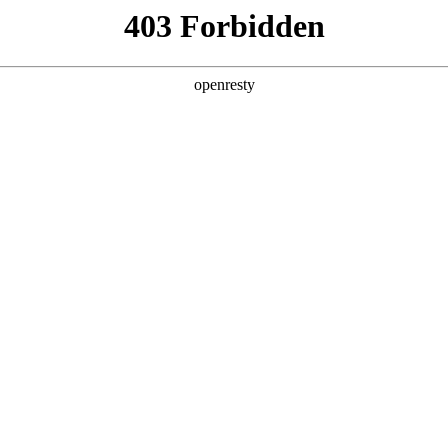
ss
Products
About Us
Investor Rela
y Solutions
>
Smart Finance
>
Smart Financial Solution
EN
Global
新日 @ 北京建筑设计院
遇见科技赋能，会碰