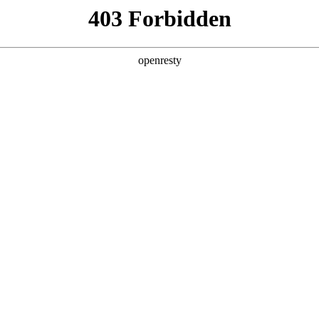
企业业务
个人业务
了解我们
投资者
EN
Global
的薪
在巅峰国际，除了舒适开放的办公环境，
巅
办公休闲场所
年
我们还有室内健身房、咖啡厅、室外篮球
康
励
场、足球场，员工可获得休闲时光的中的
康
房
愉悦感受。在这里，每一位员工将收获自己
时
午
事业的起步、职场的蜕变 。
（
停
作
创新平台
投资者关系
婚
态
建
技术策源地开放课题
信息
科技知乎
公司公告